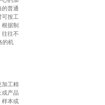
格的普通
时可按工
，根据制
，往往不
格的机
意加工精
上或产品
。样本或