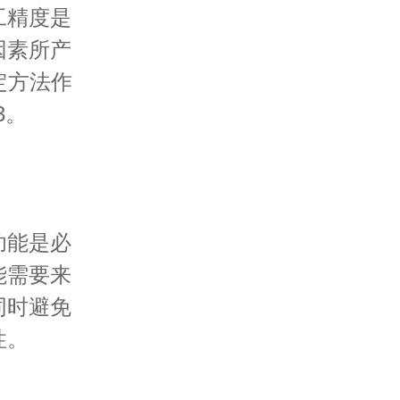
工精度是
因素所产
定方法作
3。
功能是必
能需要来
同时避免
性。