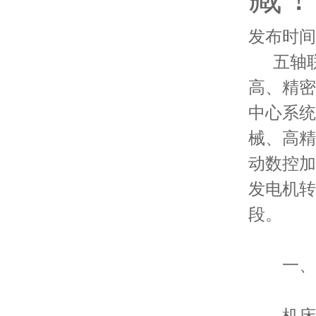
发布时间：2
五轴联
高、精密
中心系统
械、高精
动数控加
发电机转
段。
一、机
机床刚