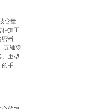
技含量
这种加工
精密器
 五轴联
桨、重型
工的手
中心的加