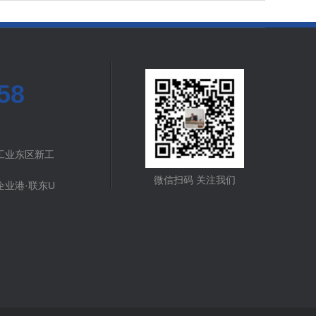
58
工业东区新工
微信扫码 关注我们
业港·联东U