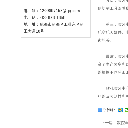
其次，攻牙中心
使切削工具沿着
邮 箱：1209697158@qq.com
电 话：400-823-1358
地 址：成都市新都区工业东区新
第三，攻牙中心
工大道18号
航空航天部件、
齿轮等。
最后，攻牙中心
高了生产效率和
以根据不同的加
钻孔攻牙中心机
料以及灵活性和
分享到：
上一篇：数控