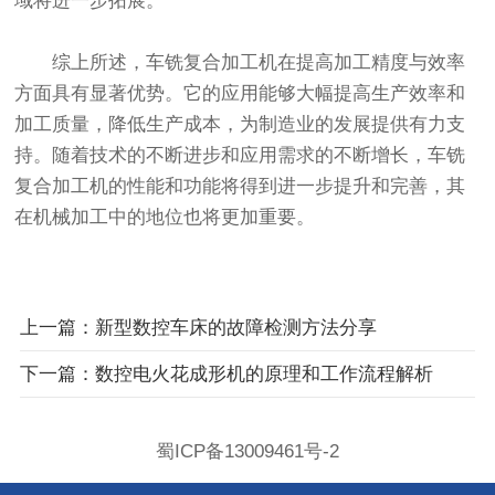
域将进一步拓展。
综上所述，车铣复合加工机在提高加工精度与效率
方面具有显著优势。它的应用能够大幅提高生产效率和
加工质量，降低生产成本，为制造业的发展提供有力支
持。随着技术的不断进步和应用需求的不断增长，车铣
复合加工机的性能和功能将得到进一步提升和完善，其
在机械加工中的地位也将更加重要。
上一篇：新型数控车床的故障检测方法分享
下一篇：数控电火花成形机的原理和工作流程解析
蜀ICP备13009461号-2