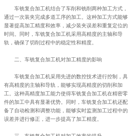
车铣复合加工机结合了车削和铣削两种加工方式，
通过一次装夹完成多道工序的加工。这种加工方式能够
显著提高加工精度和效率，减少装夹误差和重复定位的
时间。同时，车铣复合加工机采用高精度的主轴和导
轨，确保了切削过程中的稳定性和精度。
二、车铣复合加工机对加工精度的影响
车铣复合加工机采用先进的数控技术进行控制，具
有高精度的主轴和导轨，能够实现高精度的切削和加
工。这种高精度加工能力使得车铣复合加工机在精密零
件的加工中具有显著优势。同时，车铣复合加工机还配
备了自动检测和调整功能，能够实时监测加工过程中的
误差并进行修正，进一步提高了加工精度。