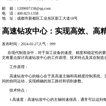
邮 箱：1209697158@qq.com
电 话：400-823-1358
地 址：成都市新都区工业东区新工大道18号
高速钻攻中心：实现高效、高
发布时间：2024-02-27
人气：
999
在现代制造业中，对于加工设备的速度、精度和稳定性的要求
文将重点探讨高速钻攻中心的工作原理、技术特点及其在制造
工作原理：
高速钻攻中心的核心在于其高速主轴和高精度控制系统。主
间的协同运动，实现精确的加工路径和切削参数。
技术特点：
1.高速度：高速钻攻中心的主轴转速很高，通常可以达到每