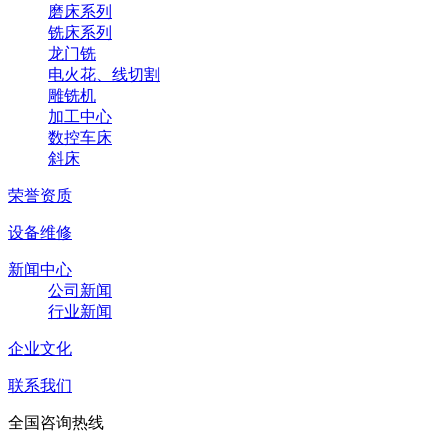
磨床系列
铣床系列
龙门铣
电火花、线切割
雕铣机
加工中心
数控车床
斜床
荣誉资质
设备维修
新闻中心
公司新闻
行业新闻
企业文化
联系我们
全国咨询热线