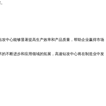
求。
攻中心能够显著提高生产效率和产品质量，帮助企业赢得市场
的不断进步和应用领域的拓展，高速钻攻中心将在制造业中发