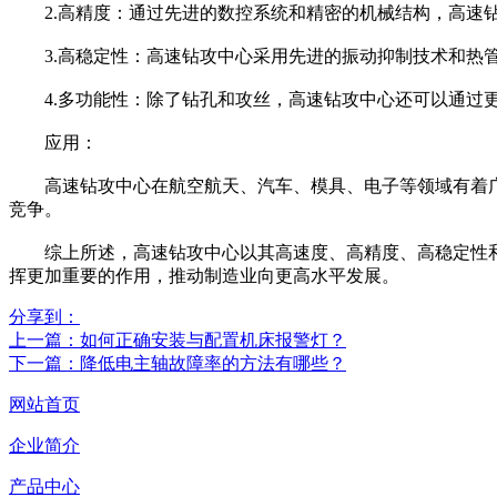
2.高精度：通过先进的数控系统和精密的机械结构，高速钻
3.高稳定性：高速钻攻中心采用先进的振动抑制技术和热管
4.多功能性：除了钻孔和攻丝，高速钻攻中心还可以通过更
应用：
高速钻攻中心在航空航天、汽车、模具、电子等领域有着广
竞争。
综上所述，高速钻攻中心以其高速度、高精度、高稳定性和
挥更加重要的作用，推动制造业向更高水平发展。
分享到：
上一篇：如何正确安装与配置机床报警灯？
下一篇：降低电主轴故障率的方法有哪些？
网站首页
企业简介
产品中心