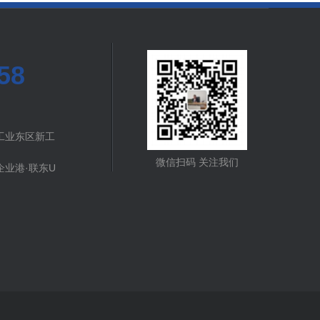
58
工业东区新工
微信扫码 关注我们
业港·联东U