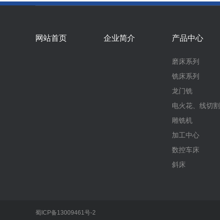
网站首页
企业简介
产品中心
磨床系列
铣床系列
龙门铣
电火花、线切割
雕铣机
加工中心
数控车床
斜床
蜀ICP备13009461号-2