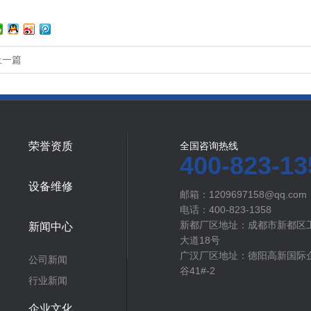
上一篇
荣誉资质
全国咨询热线
400-823-13
设备维修
邮箱：1209697158@qq.com
电话：400-823-1358
新都厂区地址：成都市新都区
新闻中心
大道18号
广汉厂区地址：德阳高新国际企
公司新闻
谷41#-2
行业新闻
企业文化