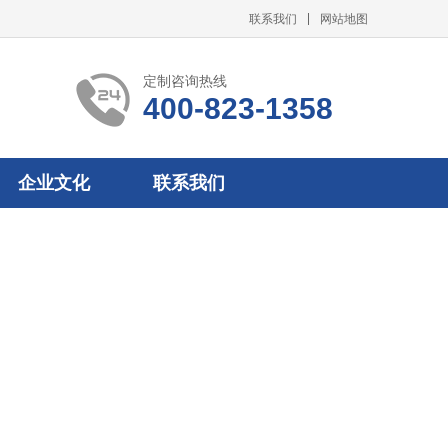
联系我们
网站地图
定制咨询热线
400-823-1358
企业文化
联系我们