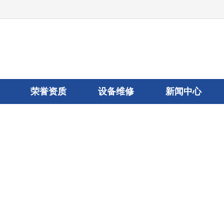
荣誉资质
设备维修
新闻中心