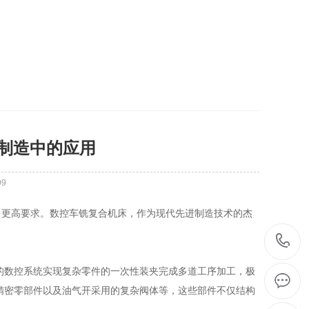
制造中的应用
99
更高要求。数控车铣复合机床，作为现代先进制造技术的杰
数控系统实现复杂零件的一次性装夹完成多道工序加工，极
精密零部件以及油气开采用的复杂阀体等，这些部件不仅结构