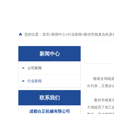
您的位置：
首页
>
新闻中心
>
行业新闻
>
数控车铣复合机床
新闻中心
公司新闻
随着全球能源行
行业新闻
出代表，正逐步
联系我们
数控车铣复合机
大地提高了加工
成都台正机械有限公司