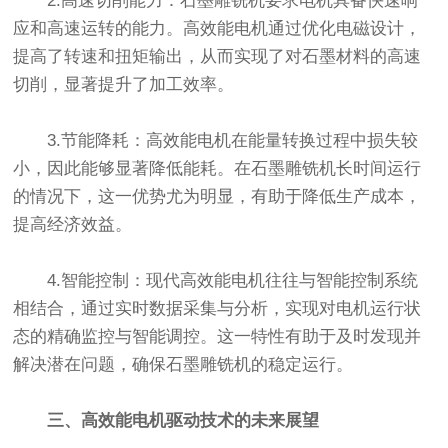
2.高速切削能力：石墨雕铣机要求电机具备快速响
应和高速运转的能力。高效能电机通过优化电磁设计，
提高了转速和扭矩输出，从而实现了对石墨材料的高速
切削，显著提升了加工效率。
3.节能降耗：高效能电机在能量转换过程中损失较
小，因此能够显著降低能耗。在石墨雕铣机长时间运行
的情况下，这一优势尤为明显，有助于降低生产成本，
提高经济效益。
4.智能控制：现代高效能电机往往与智能控制系统
相结合，通过实时数据采集与分析，实现对电机运行状
态的精确监控与智能调控。这一特性有助于及时发现并
解决潜在问题，确保石墨雕铣机的稳定运行。
三、高效能电机驱动技术的未来展望