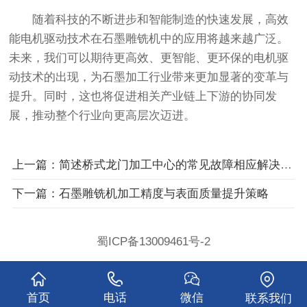
随着科技的不断进步和智能制造的快速发展，高效
能电机驱动技术在石墨雕铣机中的应用将越来越广泛。
未来，我们可以期待更高效、更智能、更环保的电机驱
动技术的出现，为石墨加工行业带来更加显著的变革与
提升。同时，这也将促进相关产业链上下游的协同发
展，推动整个行业向更高层次迈进。
上一篇：简述桥式龙门加工中心的常见故障相应解决方法
下一篇：石墨雕铣机加工精度与表面质量提升策略
蜀ICP备13009461号-2
首页
电话
微信
联系我们