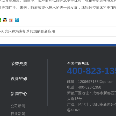
其高精度、高效率、长寿命和低维护成本等优势，在精密制造领域发挥
将更加广泛。未来，随着智能化技术的进一步发展，线轨数控车床将更加
外圆磨床在精密制造领域的创新应用
荣誉资质
全国咨询热线
400-823-13
设备维修
邮箱：1209697158@qq.com
电话：400-823-1358
新都厂区地址：成都市新都区
新闻中心
大道18号
广汉厂区地址：德阳高新国际企
公司新闻
谷41#-2
行业新闻