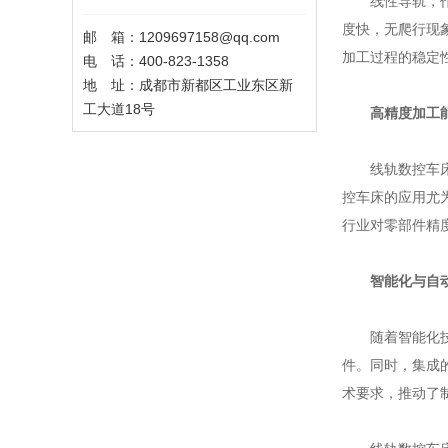
线性导轨，作为
度快，无爬行现
邮 箱：1209697158@qq.com
加工过程的稳定
电 话：400-823-1358
地 址：成都市新都区工业东区新
工大道18号
高精度加工
线轨数控车床通
控车床的应用尤
行业对零部件精
智能化与自
随着智能化技术
件。同时，集成
术要求，推动了