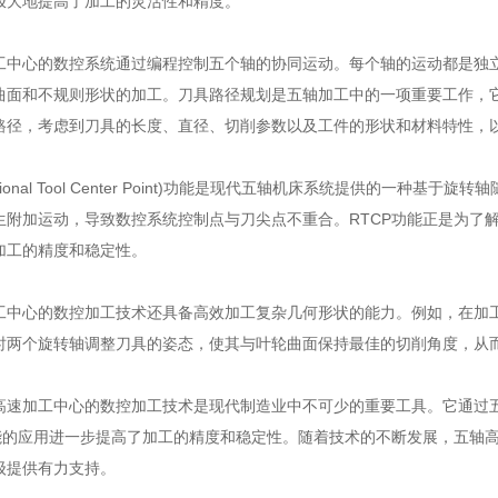
极大地提高了加工的灵活性和精度。
心的数控系统通过编程控制五个轴的协同运动。每个轴的运动都是独立
曲面和不规则形状的加工。刀具路径规划是五轴加工中的一项重要工作，它需
路径，考虑到刀具的长度、直径、切削参数以及工件的形状和材料特性，
tional Tool Center Point)功能是现代五轴机床系统提供的一
生附加运动，导致数控系统控制点与刀尖点不重合。RTCP功能正是为了
加工的精度和稳定性。
心的数控加工技术还具备高效加工复杂几何形状的能力。例如，在加工
时两个旋转轴调整刀具的姿态，使其与叶轮曲面保持最佳的切削角度，从
加工中心的数控加工技术是现代制造业中不可少的重要工具。它通过五
功能的应用进一步提高了加工的精度和稳定性。随着技术的不断发展，五轴
级提供有力支持。