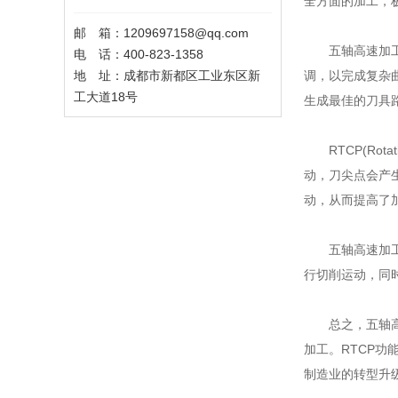
全方面的加工，
邮 箱：1209697158@qq.com
五轴高速加工中
电 话：400-823-1358
地 址：成都市新都区工业东区新
调，以完成复杂
工大道18号
生成最佳的刀具
RTCP(Rota
动，刀尖点会产
动，从而提高了
五轴高速加工中
行切削运动，同
总之，五轴高速
加工。RTCP
制造业的转型升