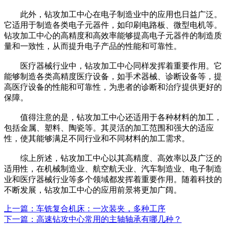
此外，钻攻加工中心在电子制造业中的应用也日益广泛。
它适用于制造各类电子元器件，如印刷电路板、微型电机等。
钻攻加工中心的高精度和高效率能够提高电子元器件的制造质
量和一致性，从而提升电子产品的性能和可靠性。
医疗器械行业中，钻攻加工中心同样发挥着重要作用。它
能够制造各类高精度医疗设备，如手术器械、诊断设备等，提
高医疗设备的性能和可靠性，为患者的诊断和治疗提供更好的
保障。
值得注意的是，钻攻加工中心还适用于各种材料的加工，
包括金属、塑料、陶瓷等。其灵活的加工范围和强大的适应
性，使其能够满足不同行业和不同材料的加工需求。
综上所述，钻攻加工中心以其高精度、高效率以及广泛的
适用性，在机械制造业、航空航天业、汽车制造业、电子制造
业和医疗器械行业等多个领域都发挥着重要作用。随着科技的
不断发展，钻攻加工中心的应用前景将更加广阔。
上一篇：车铣复合机床：一次装夹，多种工序
下一篇：高速钻攻中心常用的主轴轴承有哪几种？