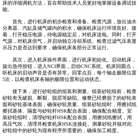
床的详细调机方法，旨在帮助技术人员更好地掌握设备调试技
能。
首先，进行机床的初步检查和准备。检查汽源，放出油水
分离器、汽缸及储气罐内的积水，确保机床运行环境良好。接
着，打开稳压电源，待电源稳定后，对机床送电。同时，打开
气源，对机床供气，并启动独立冷却系统。检查过滤气压表显
示压力是否达到要求，确保机床各部分正常运行。
其次，进入机床操作界面，进行机床初始化。启动机床，
旋出急停按钮，进入NCI界面，启动CNC系统。机床回圆点，
听机床的启动声音是否有异常。回零点后，每个轴走极限位置
5次，以检查机床各轴的极限位置和运动状态。
接下来，进行砂轮组的组装和测量。组装砂轮组前，检查
砂轮有无破损、断裂、脱层等缺陷。修整已经磨损了的砂轮表
面和砂轮基体表面，确保砂轮质量。组装砂轮组时，用擦拭纸
擦拭基体、隔套与砂轮杆HSK配合表面，确保配合精度。安
装砂轮组时，清理砂轮杆HSK配合表面，用擦拭纸擦拭，用
高压气吹，清理并检查机床HSK连接处。测量砂轮并核对此
砂轮组中的砂轮为现有程序所需要的，确保加工精度。