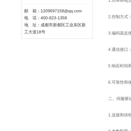
1.功率和电流
邮 箱：1209697158@qq.com
2.控制方式：
电 话：400-823-1358
地 址：成都市新都区工业东区新
工大道18号
3.编码器反馈
4.通信接口：
5.响应时间和
6.可靠性和保
二、伺服驱动
1.连接和供电