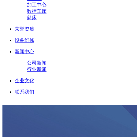
加工中心
数控车床
斜床
荣誉资质
设备维修
新闻中心
公司新闻
行业新闻
企业文化
联系我们