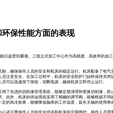
和环保性能方面的表现
日益受到重视。三线立式加工中心作为高精度、高效率的加工
制，确保操作人员的安全和机床的稳定运行。机床配备了电气安
人员注意安全。在加工过程中，机床的安全防护门始终保持关闭
人员可以迅速按下按钮，切断电源，确保机床立即停止运行。
用了先进的切削液管理系统，能够定期清理和更换切削液，防止
求。此外，机床的供油系统采用了精确的调节阀，能够根据不同
一定的风冷效果，能够降低轴承的工作温度，延长主轴的使用寿
心还注重操作人员的安全培训和机床的定期维护。操作人员需要