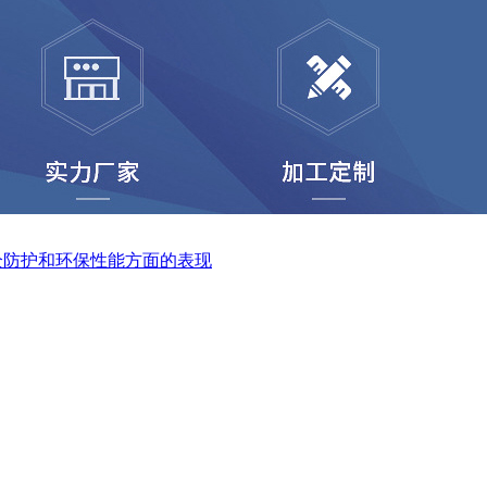
全防护和环保性能方面的表现