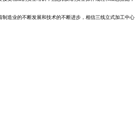
制造业的不断发展和技术的不断进步，相信三线立式加工中心