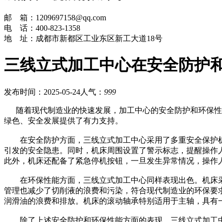
邮 箱：1209697158@qq.com
电 话：400-823-1358
地 址：成都市新都区工业东区新工大道18号
三线立式加工中心在安全防护
发布时间：2025-05-24
人气：
999
随着现代制造业的快速发展，加工中心的安全防护和环保性能
绿色、安全发展提供了有力支持。
在安全防护方面，三线立式加工中心采用了多重安全保护机
引发的安全隐患。同时，机床周围设置了警示标志，提醒操作
此外，机床还配备了紧急停机按钮，一旦发生异常情况，操作
在环保性能方面，三线立式加工中心同样表现出色。机床采
管理也减少了切削液的浪费和污染，符合现代制造业的环保要
润滑油的浪费和排放。机床的滚动轴承特别适用于主轴，具有
除了上述安全防护和环保性能方面的表现，三线立式加工中