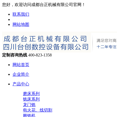
您好，欢迎访问成都台正机械有限公司官网！
联系我们
网站地图
定制咨询热线
400-823-1358
网站首页
企业简介
产品中心
磨床系列
铣床系列
龙门铣
电火花、线切割
雕铣机