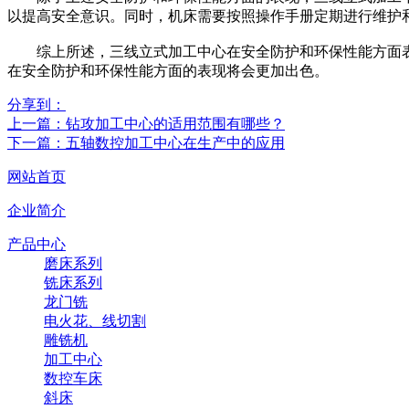
以提高安全意识。同时，机床需要按照操作手册定期进行维护
综上所述，三线立式加工中心在安全防护和环保性能方面表
在安全防护和环保性能方面的表现将会更加出色。
分享到：
上一篇：钻攻加工中心的适用范围有哪些？
下一篇：五轴数控加工中心在生产中的应用
网站首页
企业简介
产品中心
磨床系列
铣床系列
龙门铣
电火花、线切割
雕铣机
加工中心
数控车床
斜床