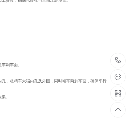
加工参数，确保轮毂孔与车轴压装质量。
。
粗车刹车面。
内孔，粗精车大端内孔及外圆，同时精车两刹车面，确保平行
效果。