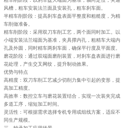
粗车削阶段：以刹车盘大端面为基准，轴向定位，夹通
风槽，粗车安装法兰面及安装孔，粗车刹车面。
半精车削阶段：提高刹车盘表面平整度和粗糙度，为精
车削做准备。
精车削阶段：采用双刀车削工艺，两个面同时加工。以
小端安装法兰端面为基准，夹具撑内孔，粗精车大端内
孔及外圆，同时精车两刹车面，确保平行度及平面度。
磨花阶段：通过双端面磨削装置，对刹车盘表面进行磨
花处理，产生交叉网纹，提升制动效果。
优势与特点
高精度：双刀车削工艺减少切削力集中引起的变形，提
高加工精度。
高效率：数控立车与磨花装置结合，实现一次装夹完成
多道工序，缩短加工时间。
灵活性：可根据需求选择专机专用或组线方案，适应不
同生产规模。