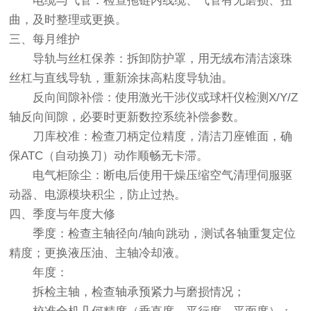
电缆与气管：检查拖链内线缆、气管有无磨损、扭
曲，及时整理或更换。
三、每月维护
导轨与丝杠保养：拆卸防护罩，用无绒布清洁滚珠
丝杠与直线导轨，重新涂抹高粘度导轨油。
反向间隙补偿：使用激光干涉仪或球杆仪检测X/Y/Z
轴反向间隙，必要时更新数控系统补偿参数。
刀库校准：检查刀柄定位精度，清洁刀座锥面，确
保ATC（自动换刀）动作顺畅无卡滞。
电气柜除尘：断电后使用干燥压缩空气清理伺服驱
动器、电源模块积尘，防止过热。
四、季度与年度大修
季度：检查主轴径向/轴向跳动，测试各轴重复定位
精度；更换液压油、主轴冷却液。
年度：
拆检主轴，检查轴承预紧力与磨损情况；