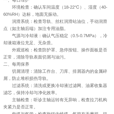
一、每日维护
环境检查：确认车间温度（18-22℃）、湿度（40-
60%RH）达标，地面无振动。
润滑系统：检查导轨、丝杠润滑站油位，手动润滑
点（如主轴后端）加注专用油脂。
气源与冷却液：确认气压稳定（0.5-0.7MPa），冷
却液箱液位充足、无杂质。
外观巡检：检查防护罩、急停按钮、操作面板是否
正常，清除导轨表面切屑与油污。
二、每周保养
切屑清理：清除工作台、刀库、排屑器内的金属碎
屑，防止堆积损伤导轨。
过滤系统：清洗或更换冷却液过滤网、油雾收集器
滤芯，保持冷却与净化效率。
主轴检查：听诊主轴运转有无异响，检查拉刀机构
夹紧力是否正常。