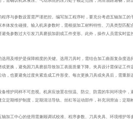
时，需确认机床液压、气动系统的压力处于额定范围，润滑油路通畅，防
序与参数设置需严谨把控。编写加工程序时，要充分考虑五轴加工的干
床本体发生碰撞。输入机床参数时，需根据加工材料特性、刀具类型匹配
要避免参数过大引发刀具磨损加剧或工件变形。此外，操作人员需实时监
用及维护是保障精度的关键。选用刀具时，需结合加工曲面复杂度选择
磨或更换，避免因刀具磨损导致加工表面质量下降。夹具设计需保证工件
松动，也要避免过度夹紧造成工件形变。每次更换刀具或夹具后，需重新
维护同样不可忽视。机床应放置在恒温、防尘、防震的车间环境中，避
建立定期维护制度，定期清洁导轨、丝杠等运动部件，补充润滑油；定期
加工中心的使用需兼顾调试校准、程序参数、刀具夹具、环境维护等多