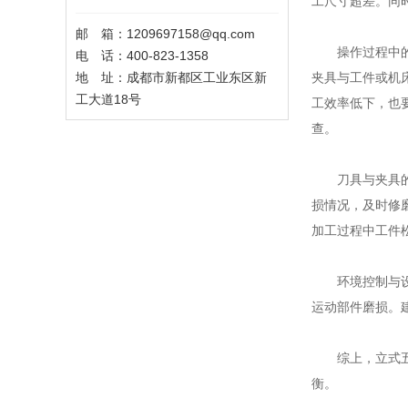
工尺寸超差。同
邮 箱：1209697158@qq.com
操作过程中的程
电 话：400-823-1358
地 址：成都市新都区工业东区新
夹具与工件或机
工大道18号
工效率低下，也
查。
刀具与夹具的选
损情况，及时修
加工过程中工件
环境控制与设备
运动部件磨损。
综上，立式五轴
衡。