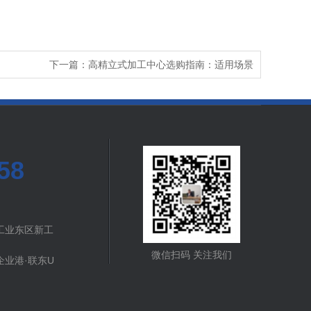
下一篇：高精立式加工中心选购指南：适用场景
58
工业东区新工
微信扫码 关注我们
业港·联东U