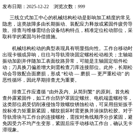
发布日期：2025-12-22 浏览次数：
999
三线立式加工中心的机械结构松动是影响加工精度的常见
隐患，这类故障多由长期振动、装配应力释放或紧固件疲劳导
致。排查与维修需结合设备结构特点，精准定位松动部位，采
取科学的紧固与补偿措施。
机械结构松动的典型表现具有明显指向性。工作台移动时
出现卡顿或异响，往往与导轨滑块固定螺栓松动相关；主轴箱
振动加剧并伴随加工表面纹路异常，可能是主轴固定组件松
动；刀具换刀偏差增大则需检查刀库连接部位。此外，长期松
动会导致配合面磨损，形成 “松动 — 磨损 — 更严重松动” 的
恶性循环，因此早期排查尤为重要。
排查工作应遵循 “由外及内、从简到繁” 的原则。首先检
查外露紧固件，如工作台防护罩固定螺丝、电机端盖螺栓等，
这类部位易受切削液侵蚀导致螺纹锈蚀松动，可采用扭矩扳手
按标准力矩重新紧固，螺纹损坏时需更换并涂抹防松胶。对于
导轨滑块与工作台的连接螺栓，需按对角线顺序分步紧固，避
免因受力不均产生变形，紧固后应手动移动工作台，确认无卡
滞现象。