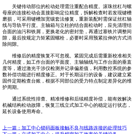
关键传动部位的松动处理需注重配合精度。滚珠丝杠与螺
母座的连接松动会直接影响定位精度，拆解检查时若发现键槽
磨损，可采用键槽加宽镶套法修复，重新装配时需保证丝杠轴
线与导轨平行度。主轴箱与立柱的结合面松动时，应先清理结
合面的油污和铁屑，更换老化的密封垫，再通过塞铁片调整间
隙，最后按规定力矩紧固螺栓，必要时采用预紧拉伸的方式消
除间隙。
维修后的精度恢复不可忽视。紧固完成后需重新校准相关
几何精度，如工作台面的平面度、主轴轴线与工作台面的垂直
度等，通过激光干涉仪检测并记录偏差值，利用数控系统的参
数补偿功能进行精度修正。对于长期运行的设备，建议建立紧
固件定期检查台账，根据不同部位的受力特点制定差异化的维
护周期。
通过系统性排查、精准维修和后续精度补偿，能有效解决
机械结构松动故障，恢复三线立式加工中心的稳定运行状态，
延长设备使用寿命。
上一篇：加工中心锁码面板接触不良与线路连接的处理技巧