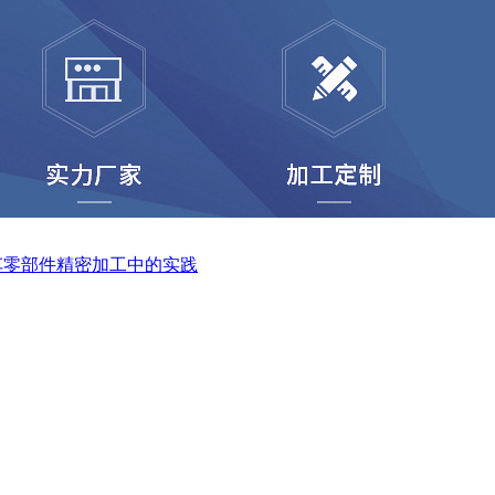
车零部件精密加工中的实践