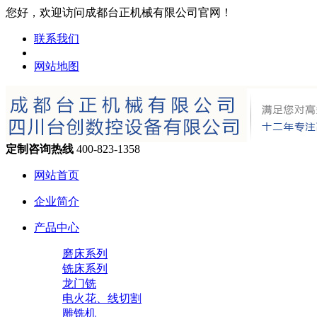
您好，欢迎访问成都台正机械有限公司官网！
联系我们
网站地图
定制咨询热线
400-823-1358
网站首页
企业简介
产品中心
磨床系列
铣床系列
龙门铣
电火花、线切割
雕铣机