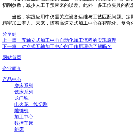
切削参数，减少人工干预带来的误差。此外，多工位夹具的配
当然，实践应用中仍需关注设备运维与工艺匹配问题。定期
精密加工潜力。未来，随着高速立式加工中心在智能化、复合
分享到：
上一篇：五轴立式加工中心自动化加工流程的实现原理
下一篇：对立式五轴加工中心的工作原理你了解吗？
网站首页
企业简介
产品中心
磨床系列
铣床系列
龙门铣
电火花、线切割
雕铣机
加工中心
数控车床
斜床