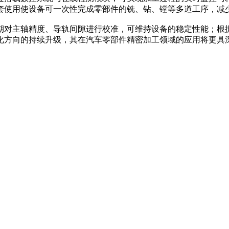
套使用使设备可一次性完成零部件的铣、钻、镗等多道工序，减
对主轴精度、导轨间隙进行校准，可维持设备的稳定性能；根据
化方向的持续升级，其在汽车零部件精密加工领域的应用将更具