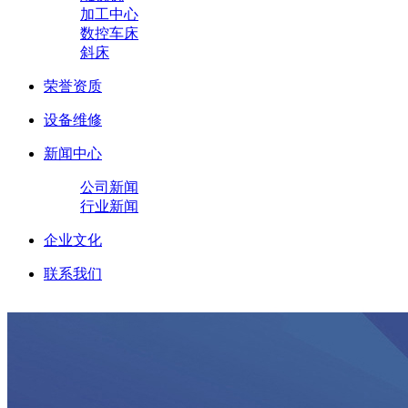
加工中心
数控车床
斜床
荣誉资质
设备维修
新闻中心
公司新闻
行业新闻
企业文化
联系我们