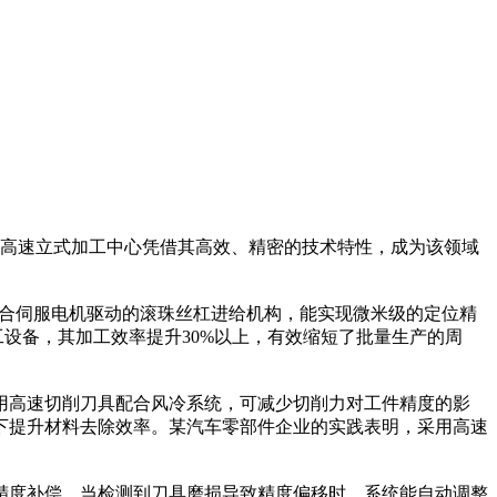
高速立式加工中心凭借其高效、精密的技术特性，成为该领域
n，配合伺服电机驱动的滚珠丝杠进给机构，能实现微米级的定位精
工设备，其加工效率提升30%以上，有效缩短了批量生产的周
高速切削刀具配合风冷系统，可减少切削力对工件精度的影
下提升材料去除效率。某汽车零部件企业的实践表明，采用高速
度补偿。当检测到刀具磨损导致精度偏移时，系统能自动调整