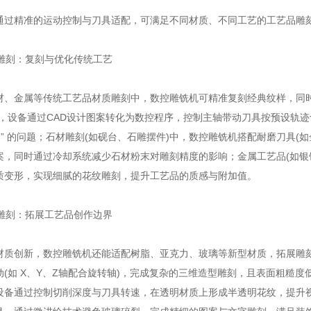
精准的运动控制与刀具适配，可满足不同材质、不同工艺的工艺品雕刻
雕刻：复刻与优化传统工艺
金属等传统工艺品材质雕刻中，数控雕铣机可精准复刻经典纹样，同时
雕，设备通过CAD设计图案转化为数控程序，控制主轴带动刀具按预设轨
同” 的问题；石材雕刻(如砚台、石雕摆件)中，数控雕铣机搭配耐磨刀具
案，同时通过冷却系统减少石材粉末对雕刻精度的影响；金属工艺品(如银
质变形，实现细腻的花纹雕刻，提升工艺品的质感与附加值。
雕刻：拓展工艺品创作边界
创新，数控雕铣机还能适配树脂、亚克力、玻璃等新型材质，拓展雕刻场
(如 X、Y、Z轴配合旋转轴)，完成复杂的三维造型雕刻，且表面粗糙度
设备通过控制切削深度与刀具转速，在透明材质上形成半透明花纹，提升视