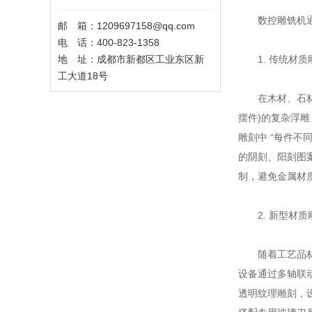
数控雕铣机通过
邮 箱：1209697158@qq.com
电 话：400-823-1358
地 址：成都市新都区工业东区新
1. 传统材质
工大道18号
在木材、石材、
摆件)的复杂浮
雕刻中 “每件不
的阴刻、阳刻图
制，避免金属材
2. 新型材质
随着工艺品材质
设备通过多轴联动
透明纹理雕刻，