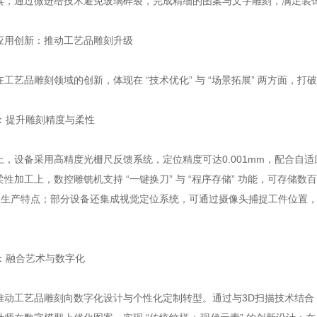
具，通过微进给技术避免玻璃碎裂，完成精细的图案与文字雕刻，满足装
用创新：推动工艺品雕刻升级
品雕刻领域的创新，体现在 “技术优化” 与 “场景拓展” 两方面，打
：提升雕刻精度与柔性
设备采用高精度光栅尺反馈系统，定位精度可达0.001mm，配合自
性加工上，数控雕铣机支持 “一键换刀” 与 “程序存储” 功能，可存储
 的生产特点；部分设备还集成视觉定位系统，可通过摄像头捕捉工件位置
：融合艺术与数字化
工艺品雕刻向数字化设计与个性化定制转型。通过与3D扫描技术结合