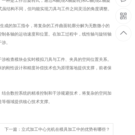
种是工作台旋转式，通过A轴(绕X轴旋转)和C轴(绕Z轴旋
形式虽结构不同，但均能实现刀具与工件之间灵活的角度调整。
件生成的加工指令，将复杂的工件曲面轮廓分解为无数微小的
控制各轴的运动速度和位置。在加工过程中，线性轴与旋转轴
干涉。
涉检查模块会实时模拟刀具与工件、夹具的空间位置关系。
床的刚性设计和精度补偿技术也为原理落地提供支撑，前者保
结合数控系统的精准控制和干涉规避技术，将复杂的空间加
造等领域提供核心技术支撑。
下一篇：立式加工中心光机在模具加工中的优势有哪些？