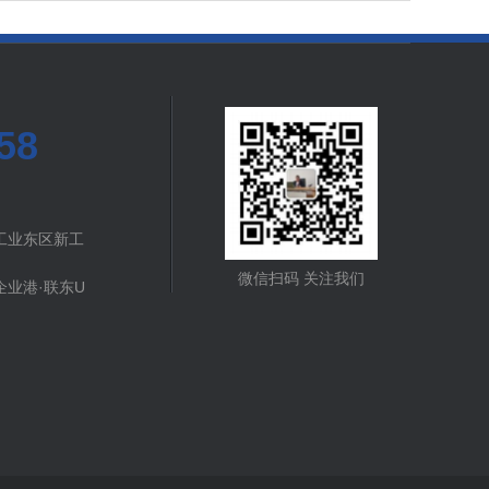
58
工业东区新工
微信扫码 关注我们
业港·联东U