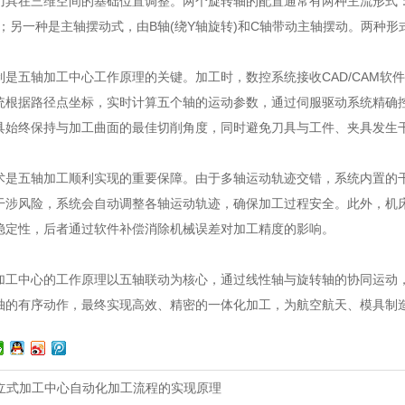
刀具在三维空间的基础位置调整。两个旋转轴的配置通常有两种主流形式：一
转；另一种是主轴摆动式，由B轴(绕Y轴旋转)和C轴带动主轴摆动。两种
五轴加工中心工作原理的关键。加工时，数控系统接收CAD/CAM软
统根据路径点坐标，实时计算五个轴的运动参数，通过伺服驱动系统精确
具始终保持与加工曲面的最佳切削角度，同时避免刀具与工件、夹具发生
五轴加工顺利实现的重要保障。由于多轴运动轨迹交错，系统内置的干
干涉风险，系统会自动调整各轴运动轨迹，确保加工过程安全。此外，机
稳定性，后者通过软件补偿消除机械误差对加工精度的影响。
中心的工作原理以五轴联动为核心，通过线性轴与旋转轴的协同运动，
轴的有序动作，最终实现高效、精密的一体化加工，为航空航天、模具制
轴立式加工中心自动化加工流程的实现原理