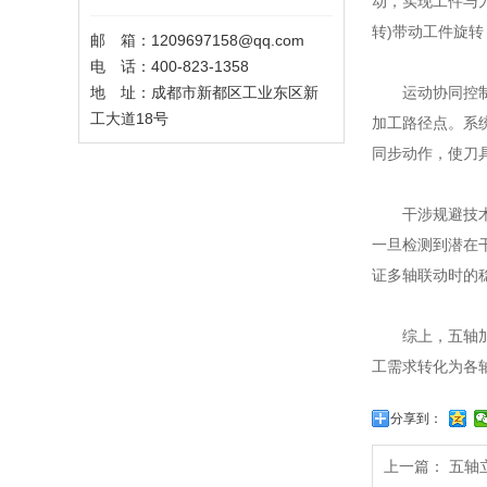
动，实现工件与
转)带动工件旋
邮 箱：1209697158@qq.com
电 话：400-823-1358
地 址：成都市新都区工业东区新
运动协同控制是
工大道18号
加工路径点。系
同步动作，使刀
干涉规避技术是
一旦检测到潜在
证多轴联动时的
综上，五轴加工
工需求转化为各
分享到：
上一篇： 五