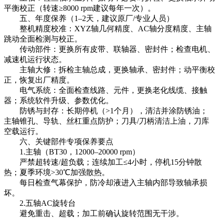
平衡校正（转速≥8000 rpm建议每年一次）。
五、年度保养（1–2天，建议原厂/专业人员）
整机精度校准：XYZ轴几何精度、AC轴分度精度、主轴
跳动全面检测与校正。
传动部件：更换所有皮带、联轴器、密封件；检查电机、
减速机运行状态。
主轴大修：拆检主轴总成，更换轴承、密封件；动平衡校
正，恢复出厂精度。
电气系统：全面检查线路、元件，更换老化线缆、接触
器；系统软件升级、参数优化。
防锈与封存：长期停机（>1个月），清洁并涂防锈油；
主轴锥孔、导轨、丝杠重点防护；刀具/刀柄清洁上油，刀库
空载运行。
六、关键部件专项保养要点
1.主轴（BT30，12000–20000 rpm）
严禁超转速/超负载；连续加工≤4小时，停机15分钟散
热；夏季环境>30℃加强散热。
每日检查气幕保护，防冷却液进入主轴内部导致轴承损
坏。
2.五轴AC旋转台
避免重击、超载；加工前确认旋转范围无干涉。