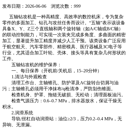
发布日期：2026-06-06 浏览次数：
999
五轴钻攻机是一种高精度、高效率的数控机床，专为复杂
零件的多面加工、钻孔与攻丝任务而设计。“五轴”表示该设备
具备X、Y、Z三个直线轴和两个旋转轴（如A/C轴或B/C轴）
的联动控制能力，可实现一次装夹完成多角度、多曲面的精密
加工，显著提升加工精度并减少人工干预。该类设备广泛应用
于航空航天、汽车零部件、精密模具、医疗器械及3C电子等
行业，尤其适合加工叶轮、壳体、接头等具有复杂几何形状的
工件。
五轴钻攻机的维护保养：
一、每日保养（开机前/关机后，15–20分钟）
1.清洁与外观检查
清理工作台、主轴锥孔、防护罩及AC旋转台切屑与油
污；主轴锥孔必须用干净抹布/q枪清净，严防划伤锥面。
检查机身、护罩、拖链无破损、无松动；清理面板油污。
检查气源压力：0.6–0.7 MPa，排水器放水，保证干燥无
积水。
2.润滑系统
导轨/丝杠自动润滑站：油位≥2/3，压力0.2–0.4 MPa，无
异响、无泄漏。