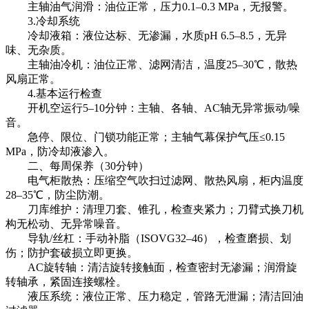
主轴油气润滑：油位正常，压力0.1–0.3 MPa，无报警。
3.冷却系统
冷却液箱：液位达标、无渗漏，水质pH 6.5–8.5，无异
味、无杂质。
主轴油冷机：油位正常、滤网清洁，温度25–30℃，散热
风扇正常。
4.基本运行检查
开机空运行5–10分钟：主轴、各轴、AC轴无异常振动/噪
音。
急停、限位、门锁功能正常；主轴气幕保护气压≤0.15
MPa，防冷却液渗入。
二、每周保养（30分钟）
电气柜散热：压缩空气吹扫过滤网、散热风扇，柜内温度
28–35℃，防尘防潮。
刀库维护：清理刀套、锥孔，检查夹紧力；刀臂式换刀机
构无松动、无异常噪音。
导轨/丝杠：手动补脂（ISOVG32–46），检查磨损、划
伤；防护套破损立即更换。
AC旋转轴：清洁旋转接触面，检查密封无渗漏；润滑旋
转轴承，紧固连接螺栓。
液压系统：液位正常、压力稳定，管路无泄漏；清洁回油