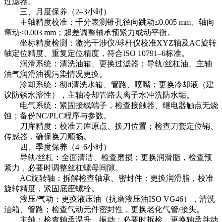
过滤器。
三、月度保养（2–3小时）
主轴精度校准：千分表测锥孔径向跳动≤0.005 mm、轴向
窜动≤0.003 mm；超差调整轴承预紧力或动平衡。
坐标精度检测：激光干涉仪/球杆仪校准XYZ轴及AC旋转
轴定位精度、重复定位精度，符合ISO 10791–6标准。
润滑系统：清洗油箱、更换过滤器；导轨/丝杠油、主轴
油气润滑油视污染情况更换。
冷却系统：彻d清洗水箱、管路、喷嘴；更换冷却液（建
议防锈水溶性），主轴冷却管路去离子水冲洗防水垢。
电气系统：紧固接线端子，检查接触器、继电器触点无烧
蚀；备份NC/PLC程序与参数。
刀库精度：校准刀库原点、换刀位置；检查刀套定位销、
传感器，确保换刀顺畅。
四、季度保养（4–6小时）
导轨/丝杠：全面清洁、检查磨损；更换润滑脂，检查预
紧力，必要时调整丝杠螺母间隙。
AC旋转轴：拆解检查轴承、密封件；更换润滑脂，校准
旋转精度，紧固底座螺栓。
液压/气动：更换液压油（抗磨液压油ISO VG46），清洗
油箱、管路；检查气动元件密封性，更换老化气管/接头。
主轴：检查轴承温升、振动；必要时拆检、更换轴承并动