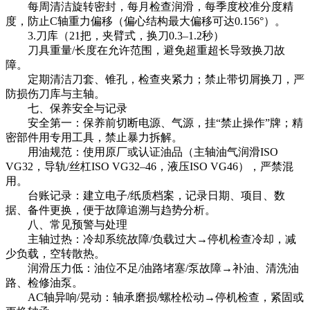
每周清洁旋转密封，每月检查润滑，每季度校准分度精
度，防止C轴重力偏移（偏心结构最大偏移可达0.156°）。
3.刀库（21把，夹臂式，换刀0.3–1.2秒）
刀具重量/长度在允许范围，避免超重超长导致换刀故
障。
定期清洁刀套、锥孔，检查夹紧力；禁止带切屑换刀，严
防损伤刀库与主轴。
七、保养安全与记录
安全第一：保养前切断电源、气源，挂“禁止操作”牌；精
密部件用专用工具，禁止暴力拆解。
用油规范：使用原厂或认证油品（主轴油气润滑ISO
VG32，导轨/丝杠ISO VG32–46，液压ISO VG46），严禁混
用。
台账记录：建立电子/纸质档案，记录日期、项目、数
据、备件更换，便于故障追溯与趋势分析。
八、常见预警与处理
主轴过热：冷却系统故障/负载过大→停机检查冷却，减
少负载，空转散热。
润滑压力低：油位不足/油路堵塞/泵故障→补油、清洗油
路、检修油泵。
AC轴异响/晃动：轴承磨损/螺栓松动→停机检查，紧固或