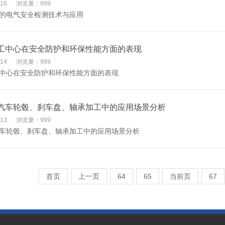
16
浏览量：999
的电气安全检测技术与应用
工中心在安全防护和环保性能方面的表现
14
浏览量：999
中心在安全防护和环保性能方面的表现
汽车轮毂、刹车盘、轴承加工中的应用场景分析
13
浏览量：999
车轮毂、刹车盘、轴承加工中的应用场景分析
首页
上一页
64
65
当前页
67