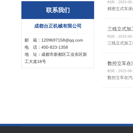
时间：2025-06-
精密立式车床
联系我们
成都台正机械有限公司
三线立式加
时间：2025-06-
邮 箱：1209697158@qq.com
三线立式加工
电 话：400-823-1358
地 址：成都市新都区工业东区新
工大道18号
数控立车在
时间：2025-06-
数控立车在汽