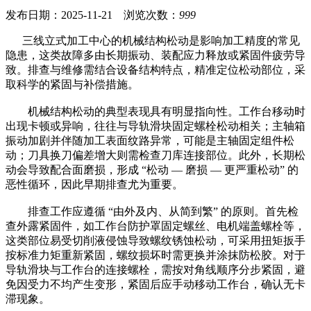
发布日期：2025-11-21 浏览次数：
999
三线立式加工中心的机械结构松动是影响加工精度的常见
隐患，这类故障多由长期振动、装配应力释放或紧固件疲劳导
致。排查与维修需结合设备结构特点，精准定位松动部位，采
取科学的紧固与补偿措施。
机械结构松动的典型表现具有明显指向性。工作台移动时
出现卡顿或异响，往往与导轨滑块固定螺栓松动相关；主轴箱
振动加剧并伴随加工表面纹路异常，可能是主轴固定组件松
动；刀具换刀偏差增大则需检查刀库连接部位。此外，长期松
动会导致配合面磨损，形成 “松动 — 磨损 — 更严重松动” 的
恶性循环，因此早期排查尤为重要。
排查工作应遵循 “由外及内、从简到繁” 的原则。首先检
查外露紧固件，如工作台防护罩固定螺丝、电机端盖螺栓等，
这类部位易受切削液侵蚀导致螺纹锈蚀松动，可采用扭矩扳手
按标准力矩重新紧固，螺纹损坏时需更换并涂抹防松胶。对于
导轨滑块与工作台的连接螺栓，需按对角线顺序分步紧固，避
免因受力不均产生变形，紧固后应手动移动工作台，确认无卡
滞现象。