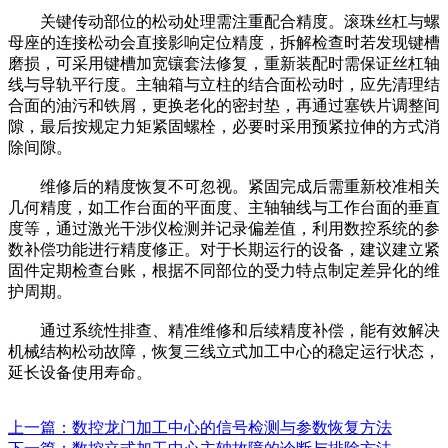
关键传动部位的松动处理需注重配合精度。滚珠丝杠与螺
母座的连接松动会直接影响定位精度，拆解检查时若发现键槽
磨损，可采用键槽加宽镶套法修复，重新装配时需保证丝杠轴
线与导轨平行度。主轴箱与立柱的结合面松动时，应先清理结
合面的油污和铁屑，更换老化的密封垫，再通过塞铁片调整间
隙，最后按规定力矩紧固螺栓，必要时采用预紧拉伸的方式消
除间隙。
维修后的精度恢复不可忽视。紧固完成后需重新校准相关
几何精度，如工作台面的平面度、主轴轴线与工作台面的垂直
度等，通过激光干涉仪检测并记录偏差值，利用数控系统的参
数补偿功能进行精度修正。对于长期运行的设备，建议建立紧
固件定期检查台账，根据不同部位的受力特点制定差异化的维
护周期。
通过系统性排查、精准维修和后续精度补偿，能有效解决
机械结构松动故障，恢复三线立式加工中心的稳定运行状态，
延长设备使用寿命。
上一篇：数控龙门加工中心的信号检测与参数恢复方法