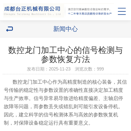
新闻中心
数控龙门加工中心的信号检测与
参数恢复方法
发布日期：2025-11-23 浏览次数：
999
数控龙门加工中心作为高精度制造的核心装备，其信
号传输的稳定性与参数设置的准确性直接决定加工精度
与生产效率。信号异常易导致进给精度偏差、主轴启停
故障等问题，而参数丢失或错乱则可能引发设备停机。
因此，建立科学的信号检测体系与高效的参数恢复机
制，对保障设备稳定运行具有重要意义。